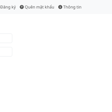
Đăng ký
Quên mật khẩu
Thông tin