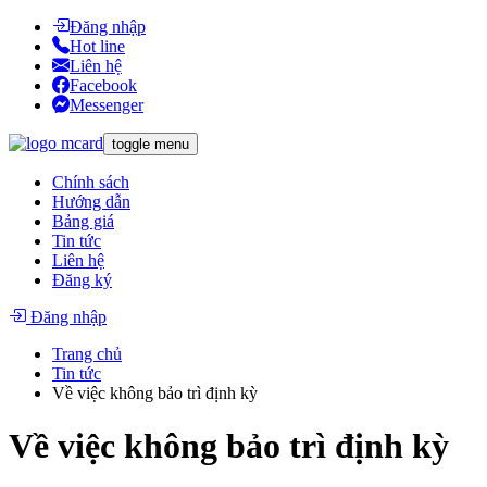
Đăng nhập
Hot line
Liên hệ
Facebook
Messenger
toggle menu
Chính sách
Hướng dẫn
Bảng giá
Tin tức
Liên hệ
Đăng ký
Đăng nhập
Trang chủ
Tin tức
Về việc không bảo trì định kỳ
Về việc không bảo trì định kỳ