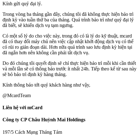
Kính gửi quý đại lý.
Trong vòng ba tháng gần đây, chúng tôi đã không thực hiện bảo trì
định kỳ vào tuần thứ ba của tháng. Quá trình bảo trì như quý đại lý
đã biết, sẽ khiến dịch vụ tạm ngưng.
Có một số lý do cho việc này, trong đó có là lý do kỹ thuật, mcard
đã có thay đổi máy chủ nên việc cập nhật khởi động dịch vụ có thể
có rủi ro gián đoạn dài. Hơn nữa quá trình sao lưu định kỳ hiện tại
đã ngắn hơn nên không cần phải tắt dịch vụ.
Do đó chúng tôi quyết định sẽ chỉ thực hiện bảo trì mỗi khi cần thiết
và mỗi lần sẽ có thông báo trước ít nhất 24h. Tiếp theo kể từ sau này
sẽ bỏ bảo trì định kỳ hàng tháng.
Kính thông báo tới quý khách hàng như vậy,
@McardTeam
Liên hệ với mCard
Công ty CP Châu Huỳnh Mai Holdings
197/5 Cách Mạng Tháng Tám